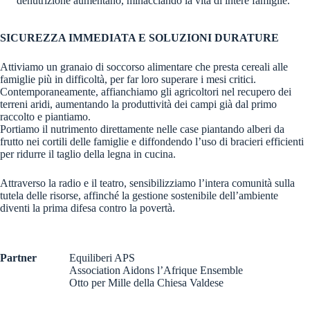
denutrizione aumentano, minacciando la vita di intere famiglie.
SICUREZZA IMMEDIATA E SOLUZIONI DURATURE
Attiviamo un granaio di soccorso alimentare che presta cereali alle
famiglie più in difficoltà, per far loro superare i mesi critici.
Contemporaneamente, affianchiamo gli agricoltori nel recupero dei
terreni aridi, aumentando la produttività dei campi già dal primo
raccolto e piantiamo.
Portiamo il nutrimento direttamente nelle case piantando alberi da
frutto nei cortili delle famiglie e diffondendo l’uso di bracieri efficienti
per ridurre il taglio della legna in cucina.
Attraverso la radio e il teatro, sensibilizziamo l’intera comunità sulla
tutela delle risorse, affinché la gestione sostenibile dell’ambiente
diventi la prima difesa contro la povertà.
Partner
Equiliberi APS
Association Aidons l’Afrique Ensemble
Otto per Mille della Chiesa Valdese