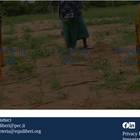
ntributi
Contributi
Traspar
2022
2023
202
attaci
liberi@pec.it
eteria@equiliberi.org
Privacy 
Impostaz