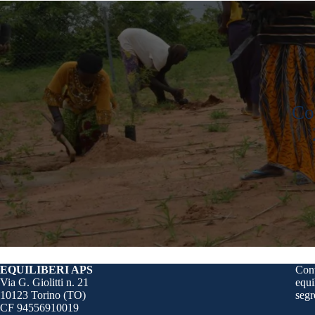
Co
EQUILIBERI APS
Cont
Via G. Giolitti n. 21
equi
10123 Torino (TO)
segr
CF 94556910019